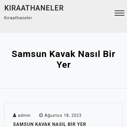
Skip
KIRAATHANELER
to
Kıraathaneler
content
Close
Menu
Samsun Kavak Nasıl Bir
Yer
admin
Ağustos 18, 2023
SAMSUN KAVAK NASIL BIR YER