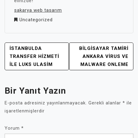
elinizde!
sakarya web tasarım
Uncategorized
YAZI
İSTANBULDA
BILGISAYAR TAMIRI
GEZINMESI
TRANSFER HIZMETI
ANKARA VIRUS VE
İLE LUKS ULASIM
MALWARE ONLEME
Bir Yanıt Yazın
E-posta adresiniz yayınlanmayacak.
Gerekli alanlar
*
ile
işaretlenmişlerdir
Yorum
*