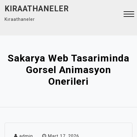
Skip
KIRAATHANELER
to
Kıraathaneler
content
Close
Menu
Sakarya Web Tasariminda
Gorsel Animasyon
Onerileri
admin
Mart 17, 2026