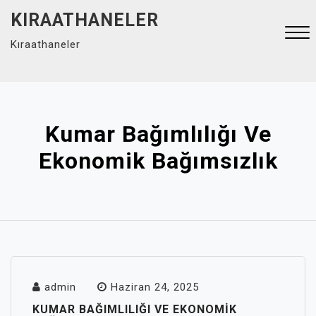
Skip
KIRAATHANELER
to
Kıraathaneler
content
Close
Menu
Kumar Bağımlılığı Ve
Ekonomik Bağımsızlık
admin
Haziran 24, 2025
KUMAR BAĞIMLILIĞI VE EKONOMIK