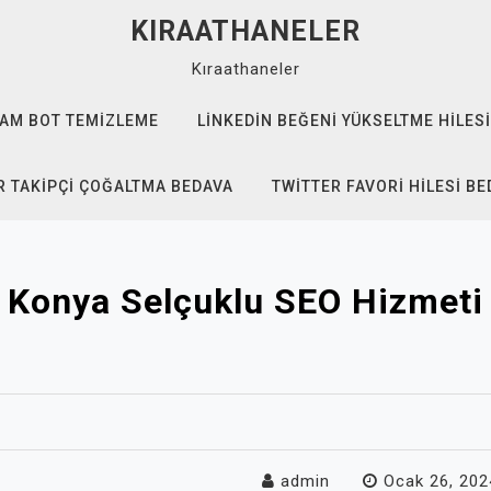
KIRAATHANELER
Kıraathaneler
AM BOT TEMIZLEME
LINKEDIN BEĞENI YÜKSELTME HILESI
 TAKIPÇI ÇOĞALTMA BEDAVA
TWITTER FAVORI HILESI B
Konya Selçuklu SEO Hizmeti
admin
Ocak 26, 202