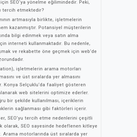
için SEO'ya yönelme eğilimindedir. Peki,
 tercih etmektedir?
nın artmasıyla birlikte, işletmelerin
önem kazanmıştır. Potansiyel müşterilerin
ında bilgi edinmek veya satın alma
için interneti kullanmaktadır. Bu nedenle,
aşmak ve rekabette öne geçmek için web'de
zorundadır.
tion), işletmelerin arama motorları
masını ve üst sıralarda yer almasını
r. Konya Selçuklu'da faaliyet gösteren
lanarak web sitelerini optimize ederler.
u bir şekilde kullanılması, içeriklerin
klerin sağlanması gibi faktörleri içerir.
er, SEO'yu tercih etme nedenlerini çeşitli
 İlk olarak, SEO sayesinde hedeflenen kitleye
lır. Arama motorlarında üst sıralarda yer