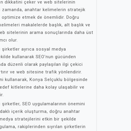
rın dikkatini çeker ve web sitelerinin
ynı zamanda, anahtar kelimelerin stratejik
yı optimize etmek de önemlidir. Doğru
elimeleri makalelerde başlık, alt başlık ve
web sitelerinin arama sonuçlarında daha üst
mcı olur.
 şirketler ayrıca sosyal medya
şekilde kullanarak SEO'nun gücünden
da düzenli olarak paylaşılan ilgi çekici
artırır ve web sitesine trafik yönlendirir.
rini kullanarak, Konya Selçuklu bölgesinde
edef kitlelerine daha kolay ulaşabilir ve
r.
 şirketler, SEO uygulamalarının önemini
aklı içerik oluşturma, doğru anahtar
edya stratejilerini etkin bir şekilde
ulama, rakiplerinden sıyrılan şirketlerin