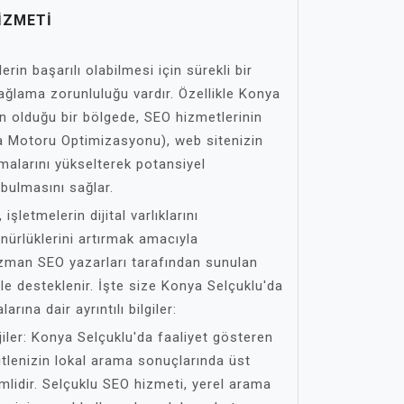
IZMETI
rin başarılı olabilmesi için sürekli bir
 sağlama zorunluluğu vardır. Özellikle Konya
n olduğu bir bölgede, SEO hizmetlerinin
 Motoru Optimizasyonu), web sitenizin
malarını yükselterek potansiyel
 bulmasını sağlar.
şletmelerin dijital varlıklarını
nürlüklerini artırmak amacıyla
uzman SEO yazarları tarafından sunulan
le desteklenir. İşte size Konya Selçuklu'da
ına dair ayrıntılı bilgiler:
iler: Konya Selçuklu'da faaliyet gösteren
itlenizin lokal arama sonuçlarında üst
mlidir. Selçuklu SEO hizmeti, yerel arama