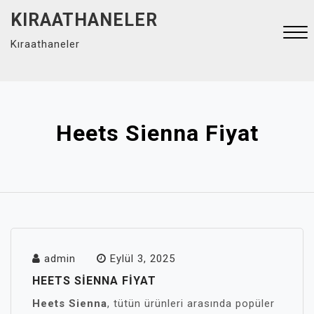
Skip
KIRAATHANELER
to
Kıraathaneler
content
Close
Menu
Heets Sienna Fiyat
admin
Eylül 3, 2025
HEETS SIENNA FIYAT
Heets Sienna
, tütün ürünleri arasında popüler