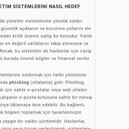
ETIM SISTEMLERINI NASIL HEDEF
ık yönetim sistemlerine yönelik saldırı
güvenlik açıklarını ve korunma yollarını ele
sından kritik öneme sahip bir konudur. Varlık
in en değerli varlıklarını takip etmesine ve
Ancak, bu sistemler de hackerlar için cazip
 burada önemli bilgiler ve finansal veriler
stemlerine saldırmak için farklı yöntemler
şında
phishing
(oltalama) gelir. Phishing,
lmak için sahte e-postalar veya web siteleri
r çalışanın e-posta kutusuna sahte bir mesaj
tıya tıklamaya ikna edebilir. Bu bağlantı,
tik bilgileri toplamak için tasarlanmıştır.
 yaygın bir saldırı yöntemidir. Hackerlar,
na virüs veya trojan yerleştirerek, sistemlere