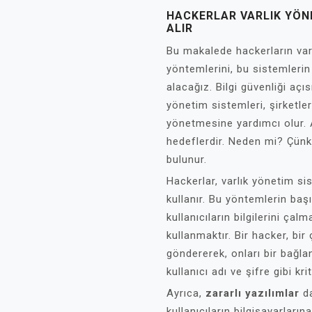
HACKERLAR VARLIK YÖN
ALIR
Bu makalede hackerların varl
yöntemlerini, bu sistemlerin 
alacağız. Bilgi güvenliği açı
yönetim sistemleri, şirketler
yönetmesine yardımcı olur. 
hedeflerdir. Neden mi? Çünkü
bulunur.
Hackerlar, varlık yönetim si
kullanır. Bu yöntemlerin ba
kullanıcıların bilgilerini ça
kullanmaktır. Bir hacker, bi
göndererek, onları bir bağlan
kullanıcı adı ve şifre gibi kri
Ayrıca,
zararlı yazılımlar
da
kullanıcıların bilgisayarları