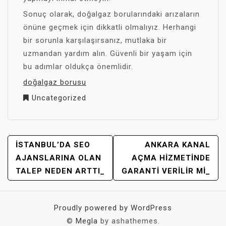
Sonuç olarak, doğalgaz borularındaki arızaların
önüne geçmek için dikkatli olmalıyız. Herhangi
bir sorunla karşılaşırsanız, mutlaka bir
uzmandan yardım alın. Güvenli bir yaşam için
bu adımlar oldukça önemlidir.
doğalgaz borusu
Uncategorized
YAZI
İSTANBUL’DA SEO
ANKARA KANAL
GEZINMESI
AJANSLARINA OLAN
AÇMA HIZMETINDE
TALEP NEDEN ARTTI_
GARANTI VERILIR MI_
Proudly powered by WordPress
©
Megla
by ashathemes.