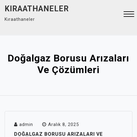
Skip
KIRAATHANELER
to
Kıraathaneler
content
Close
Menu
Doğalgaz Borusu Arızaları
Ve Çözümleri
admin
Aralık 8, 2025
DOĞALGAZ BORUSU ARIZALARI VE