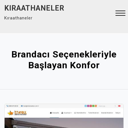
Skip
KIRAATHANELER
to
Kıraathaneler
content
Close
Menu
Brandacı Seçenekleriyle
Başlayan Konfor