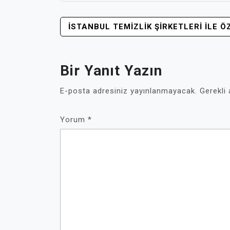
YAZI
İSTANBUL TEMIZLIK ŞIRKETLERI ILE Ö
GEZINMESI
Bir Yanıt Yazın
E-posta adresiniz yayınlanmayacak.
Gerekli
Yorum
*