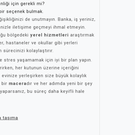
nliği için gerekli mi?
bir seçenek bulmak.
ikliğinizi de unutmayın. Banka, iş yeriniz,
rinizle iletişime geçmeyi ihmal etmeyin.
duğu bölgedeki
yerel hizmetleri
araştırmak
er, hastaneler ve okullar gibi yerleri
ürecinizi kolaylaştırır.
 stres yaşamamak için iyi bir plan yapın.
irirken, her kutunun üzerine içeriğini
evinize yerleşirken size büyük kolaylık
 bir
macera
dır ve her adımda yeni bir şey
yi yaparsanız, bu süreç daha keyifli hale
a taşıma