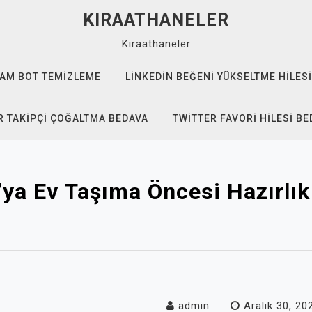
KIRAATHANELER
Kıraathaneler
AM BOT TEMIZLEME
LINKEDIN BEĞENI YÜKSELTME HILESI
 TAKIPÇI ÇOĞALTMA BEDAVA
TWITTER FAVORI HILESI B
ya Ev Taşıma Öncesi Hazırlık
admin
Aralık 30, 20