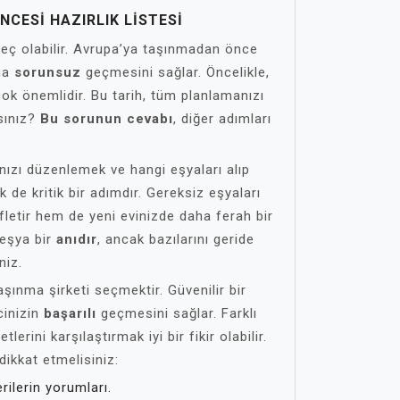
NCESI HAZIRLIK LISTESI
reç olabilir. Avrupa’ya taşınmadan önce
aha
sorunsuz
geçmesini sağlar. Öncelikle,
çok önemlidir. Bu tarih, tüm planlamanızı
ksınız?
Bu sorunun cevabı
, diğer adımları
nızı düzenlemek ve hangi eşyaları alıp
de kritik bir adımdır. Gereksiz eşyaları
letir hem de yeni evinizde daha ferah bir
 eşya bir
anıdır
, ancak bazılarını geride
niz.
aşınma şirketi seçmektir. Güvenilir bir
cinizin
başarılı
geçmesini sağlar. Farklı
tlerini karşılaştırmak iyi bir fikir olabilir.
dikkat etmelisiniz:
ilerin yorumları.