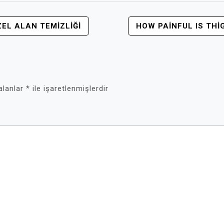
ZEL ALAN TEMIZLIĞI
HOW PAINFUL IS THI
 alanlar
*
ile işaretlenmişlerdir