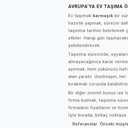
AVRUPA’YA EV TAŞIMA Ö
Ev taşımak
karmaşık
bir sü
hazırlık yapmak, sürecin d
taşınma tarihini belirlemek 
etkiler. Hangi gün taşınaca
şekillendirecek.
Taşınma sürecinde, eşyaları
almayacağınıza karar vermek 
ayırmak, hem yükünüzü hafif
alan yaratır. Unutmayın, her
bırakmak zorunda kalabilirsi
Bir diğer önemli husus ise t
firma bulmak, taşınma süre
firmaların fiyatlarını ve hizme
İşte burada, birkaç noktaya 
Referanslar: Önceki müşter