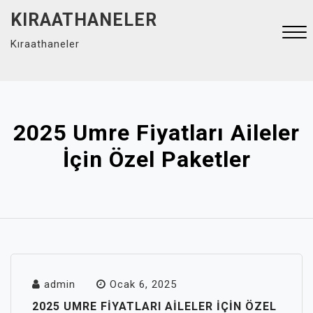
Skip
KIRAATHANELER
to
Kıraathaneler
content
Close
Menu
2025 Umre Fiyatları Aileler
İçin Özel Paketler
admin
Ocak 6, 2025
2025 UMRE FIYATLARI AILELER İÇIN ÖZEL