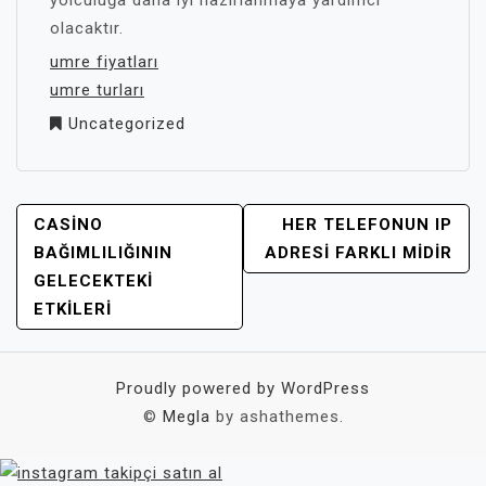
yolculuğa daha iyi hazırlanmaya yardımcı
olacaktır.
umre fiyatları
umre turları
Uncategorized
YAZI
CASINO
HER TELEFONUN IP
GEZINMESI
BAĞIMLILIĞININ
ADRESI FARKLI MIDIR
GELECEKTEKI
ETKILERI
Proudly powered by WordPress
©
Megla
by ashathemes.